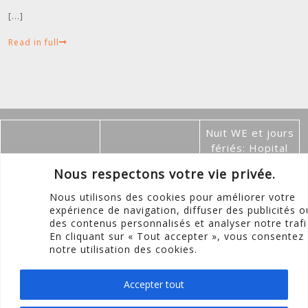
[...]
Read in full
Nuit WE et jours
fériés: Hopital
le plus proche
Nous respectons votre vie privée.
de chez vous
UNIQUEMENT
Nous utilisons des cookies pour améliorer votre
Permanence
Boulevard du
EN CAS
expérience de navigation, diffuser des publicités o
pédiatrique
des contenus personnalisés et analyser notre trafi
Centenaire 88 –
D'ALTERATION
Week-end et
En cliquant sur « Tout accepter », vous consentez
1325 Dion-le-
DE L'ETAT
jours fériés
notre utilisation des cookies.
Val
GENERAL DE
8h à 19h
010 22 61 35
VOTRE ENFANT.
010 45 24 44
Sinon merci
Accepter tout
d'attendre