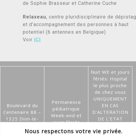
de Sophie Brasseur et Catherine Cuche
Relaxeau
, centre pluridisciplinaire de dépista
et d’accompagnement des personnes à haut
potentiel (6 antennes en Belgique)
Voir
ICI
Nuit WE et jours
fériés: Hopital
le plus proche
de chez vous
UNIQUEMENT
Permanence
Boulevard du
EN CAS
pédiatrique
Centenaire 88 –
D'ALTERATION
Week-end et
1325 Dion-le-
DE L'ETAT
jours fériés
Val
GENERAL DE
8h à 19h
Nous respectons votre vie privée.
010 22 61 35
VOTRE ENFANT.
010 45 24 44