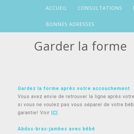
ACCUEIL
CONSULTATIONS
BONNES ADRESSES
Garder la forme
Gardez la forme après votre accouchement
Vous avez envie de retrouver la ligne après votr
si vous ne voulez pas vous séparer de votre bé
garantie! Voir
ICI
Abdos-bras-jambes avec bébé